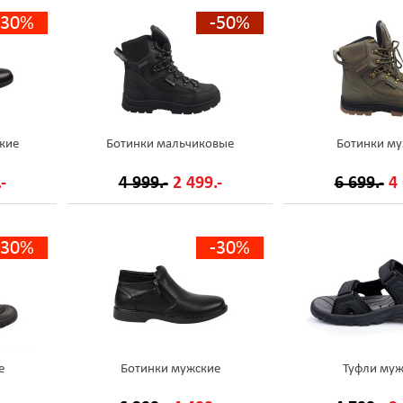
-30%
-50%
кие
Ботинки мальчиковые
Ботинки му
-
4 999.-
2 499.-
6 699.-
4 
-30%
-30%
е
Ботинки мужские
Туфли муж