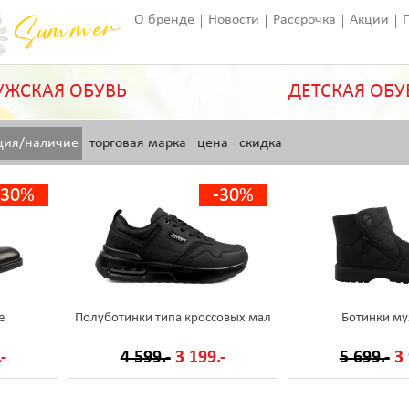
О бренде
Новости
Рассрочка
Акции
Франчайзинг
Оставить отзыв
Статьи
ЖСКАЯ ОБУВЬ
ДЕТСКАЯ ОБУ
ция/наличие
торговая марка
цена
скидка
-30%
-30%
е
Полуботинки типа кроссовых мал
Ботинки му
-
4 599.-
3 199.-
5 699.-
3 