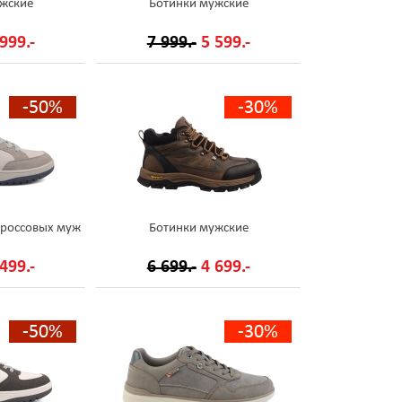
жские
Ботинки мужские
999.-
7 999.-
5 599.-
-50%
-30%
кроссовых муж
Ботинки мужские
499.-
6 699.-
4 699.-
-50%
-30%