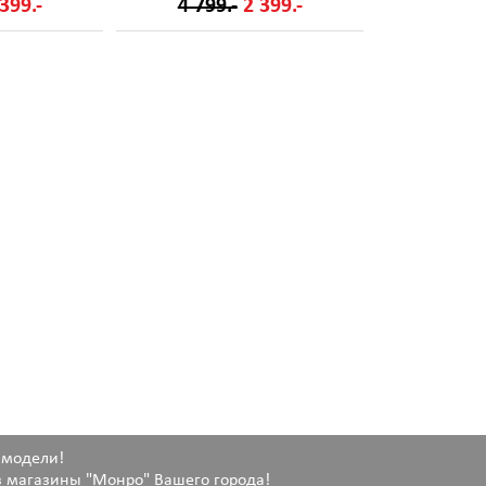
399.-
4 799.-
2 399.-
 модели!
 магазины "Монро" Вашего города!