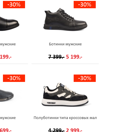
-30%
-30%
 мужские
Ботинки мужские
199.-
7 399.-
5 199.-
-30%
-30%
 мужские
Полуботинки типа кроссовых мал
699.-
4 299.-
2 999.-