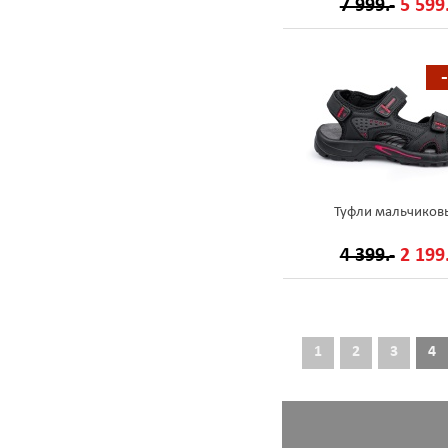
7 999.-
5 599.
Туфли мальчиков
4 399.-
2 199.
1
2
3
4