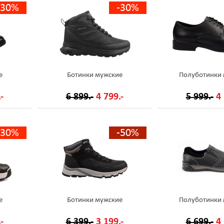
-30%
-30%
е
Ботинки мужские
Полуботинки
-
6 899.-
4 799.-
5 999.-
4 
-30%
-50%
е
Ботинки мужские
Полуботинки
-
6 399.-
3 199.-
6 699.-
4 