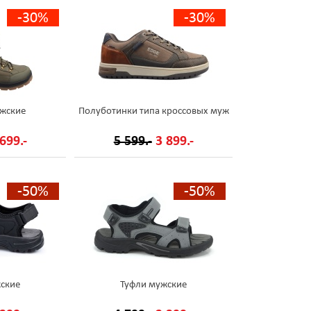
-30%
-30%
жские
Полуботинки типа кроссовых муж
699.-
5 599.-
3 899.-
-50%
-50%
ские
Туфли мужские