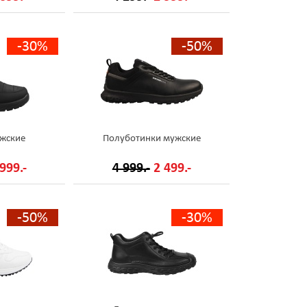
-30%
-50%
жские
Полуботинки мужские
999.-
4 999.-
2 499.-
-50%
-30%