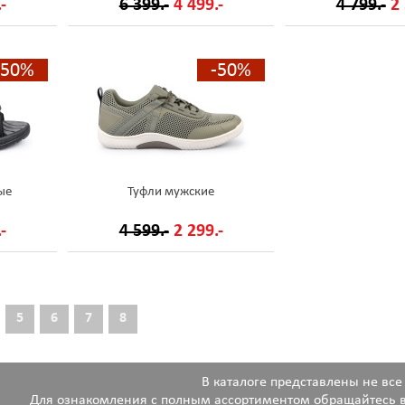
-
6 399.-
4 499.-
4 799.-
2 
-50%
-50%
ые
Туфли мужские
-
4 599.-
2 299.-
5
6
7
8
В каталоге представлены не все
Для ознакомления с полным ассортиментом обращайтесь в