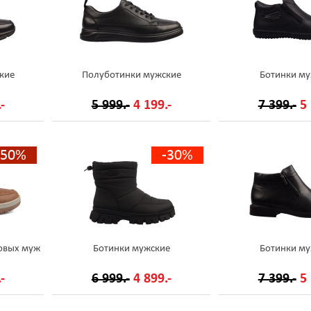
кие
Полуботинки мужские
Ботинки му
-
5 999.-
4 199.-
7 399.-
5 
-50%
-30%
овых муж
Ботинки мужские
Ботинки му
-
6 999.-
4 899.-
7 399.-
5 