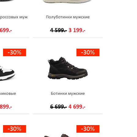
кроссовых муж
Полуботинки мужские
699.-
4 599.-
3 199.-
-30%
-30%
чиковые
Ботинки мужские
899.-
6 699.-
4 699.-
-30%
-30%