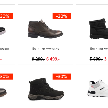
-30%
-30%
ковые
Ботинки мужские
Ботинки му
-
9 299.-
6 499.-
5 699.-
3 
-30%
-30%