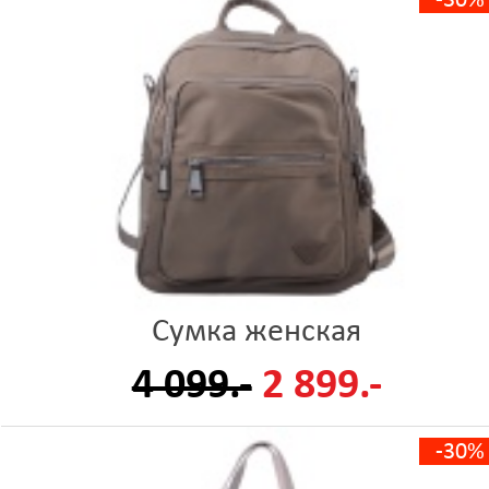
-30%
Сумка женская
4 099.-
2 899.-
-30%