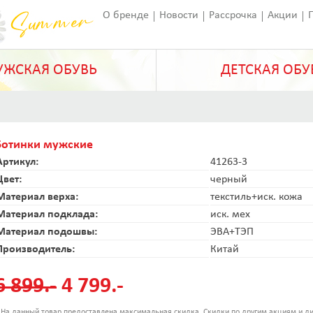
О бренде
Новости
Рассрочка
Акции
Франчайзинг
Оставить отзыв
Статьи
ЖСКАЯ ОБУВЬ
ДЕТСКАЯ ОБУ
Ботинки мужские
Артикул:
41263-3
Цвет:
черный
Материал верха:
текстиль+иск. кожа
Материал подклада:
иск. мех
Материал подошвы:
ЭВА+ТЭП
Производитель:
Китай
6 899.-
4 799.-
 На данный товар предоставлена максимальная скидка. Скидки по другим акциям и ди