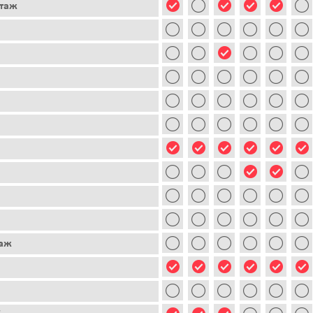
этаж
таж