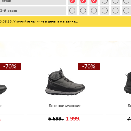
й этаж
1-й этаж
08.26. Уточняйте наличие и цены в магазинах.
-70%
-70%
ие
Ботинки мужские
Б
.-
6 699.-
1 999.-
7